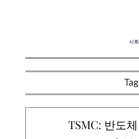
Skip
to
content
사회,
Tag
TSMC: 반도